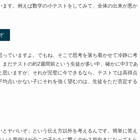
います。例えば数学の小テストをしてみて、全体の出来が悪か
ぞ
思っていますよ。でもね、そこで思考を落ち着かせて冷静に考
。まだテストの約2週間前という生徒が多い中、確かに中3であ
と思いますが、それが完璧に今できるなら、テストでは高得点
平均点いかない子にそれを強く望むのは、生徒をただ否定する
いとヤバいぞ」という伝え方以外を考えるんです。簡単に答え
という声掛けが今この子たちに響くのか？前向きになってもら