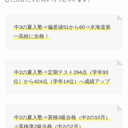
中3の夏入塾⇒偏差値51から60⇒水海道第
一高校に合格！
中2の夏入塾⇒定期テスト294点（学年93
位）から424点（学年14位）へ成績アップ
中2の夏入塾⇒英検3級合格（中2の10月）
⇒英検準2級合格（中2の2月）