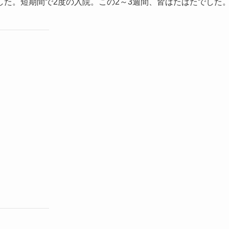
た。短期間で2度の入院。この2～3週間、皆ばたばたでした
。